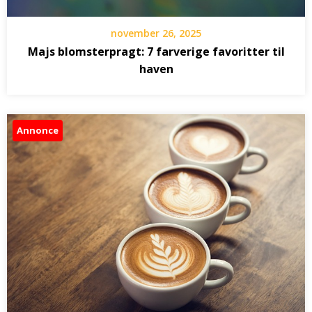
november 26, 2025
Majs blomsterpragt: 7 farverige favoritter til
haven
Annonce