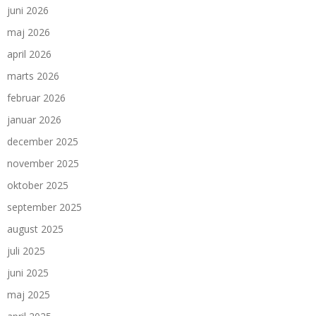
juni 2026
maj 2026
april 2026
marts 2026
februar 2026
januar 2026
december 2025
november 2025
oktober 2025
september 2025
august 2025
juli 2025
juni 2025
maj 2025