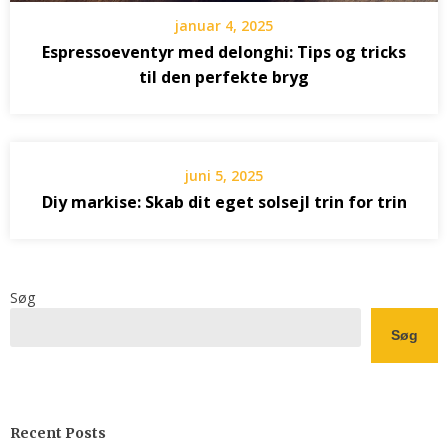
januar 4, 2025
Espressoeventyr med delonghi: Tips og tricks
til den perfekte bryg
juni 5, 2025
Diy markise: Skab dit eget solsejl trin for trin
Søg
Søg
Recent Posts