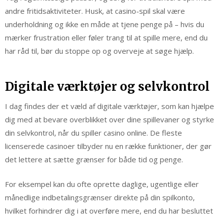
andre fritidsaktiviteter. Husk, at casino-spil skal være
underholdning og ikke en måde at tjene penge på – hvis du
mærker frustration eller føler trang til at spille mere, end du
har råd til, bør du stoppe op og overveje at søge hjælp.
Digitale værktøjer og selvkontrol
I dag findes der et væld af digitale værktøjer, som kan hjælpe
dig med at bevare overblikket over dine spillevaner og styrke
din selvkontrol, når du spiller casino online. De fleste
licenserede casinoer tilbyder nu en række funktioner, der gør
det lettere at sætte grænser for både tid og penge.
For eksempel kan du ofte oprette daglige, ugentlige eller
månedlige indbetalingsgrænser direkte på din spilkonto,
hvilket forhindrer dig i at overføre mere, end du har besluttet