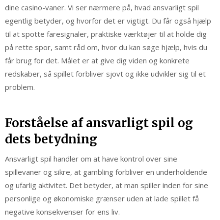
dine casino-vaner. Vi ser nærmere på, hvad ansvarligt spil
egentlig betyder, og hvorfor det er vigtigt. Du får også hjælp
til at spotte faresignaler, praktiske værktøjer til at holde dig
på rette spor, samt råd om, hvor du kan søge hjælp, hvis du
får brug for det. Målet er at give dig viden og konkrete
redskaber, så spillet forbliver sjovt og ikke udvikler sig til et
problem.
Forståelse af ansvarligt spil og
dets betydning
Ansvarligt spil handler om at have kontrol over sine
spillevaner og sikre, at gambling forbliver en underholdende
og ufarlig aktivitet. Det betyder, at man spiller inden for sine
personlige og økonomiske grænser uden at lade spillet få
negative konsekvenser for ens liv.