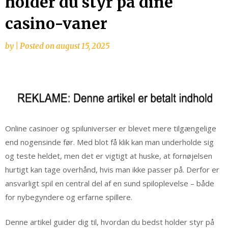
holder du styr på dine
casino-vaner
by
|
Posted on
august 15, 2025
Online casinoer og spiluniverser er blevet mere tilgængelige
end nogensinde før. Med blot få klik kan man underholde sig
og teste heldet, men det er vigtigt at huske, at fornøjelsen
hurtigt kan tage overhånd, hvis man ikke passer på. Derfor er
ansvarligt spil en central del af en sund spiloplevelse – både
for nybegyndere og erfarne spillere.
Denne artikel guider dig til, hvordan du bedst holder styr på