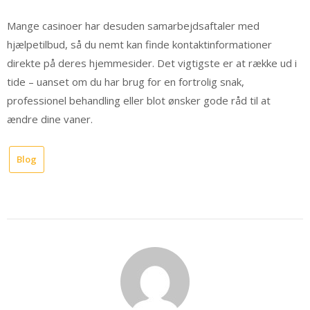
Mange casinoer har desuden samarbejdsaftaler med
hjælpetilbud, så du nemt kan finde kontaktinformationer
direkte på deres hjemmesider. Det vigtigste er at række ud i
tide – uanset om du har brug for en fortrolig snak,
professionel behandling eller blot ønsker gode råd til at
ændre dine vaner.
Blog