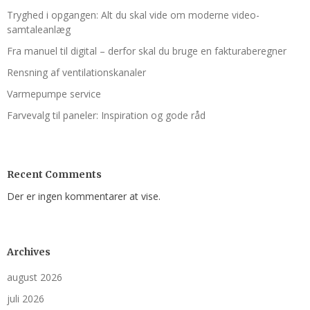
Tryghed i opgangen: Alt du skal vide om moderne video-
samtaleanlæg
Fra manuel til digital – derfor skal du bruge en fakturaberegner
Rensning af ventilations­kanaler
Varmepumpe service
Farvevalg til paneler: Inspiration og gode råd
Recent Comments
Der er ingen kommentarer at vise.
Archives
august 2026
juli 2026