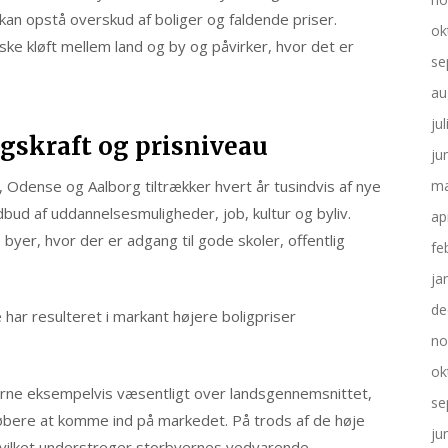
 kan opstå overskud af boliger og faldende priser.
ok
e kløft mellem land og by og påvirker, hvor det er
se
au
ju
ngskraft og prisniveau
ju
Odense og Aalborg tiltrækker hvert år tusindvis af nye
ma
bud af uddannelsesmuligheder, job, kultur og byliv.
ap
yer, hvor der er adgang til gode skoler, offentlig
fe
ja
de
 har resulteret i markant højere boligpriser
no
ok
rne eksempelvis væsentligt over landsgennemsnittet,
se
øbere at komme ind på markedet. På trods af de høje
ju
 hvilket understreger storbyernes vedvarende