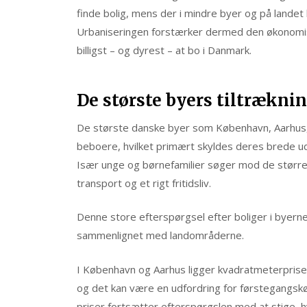
finde bolig, mens der i mindre byer og på landet
Urbaniseringen forstærker dermed den økonomisk
billigst – og dyrest – at bo i Danmark.
De største byers tiltrækni
De største danske byer som København, Aarhus, 
beboere, hvilket primært skyldes deres brede ud
Især unge og børnefamilier søger mod de større b
transport og et rigt fritidsliv.
Denne store efterspørgsel efter boliger i byerne
sammenlignet med landområderne.
I København og Aarhus ligger kvadratmeterprise
og det kan være en udfordring for førstegangsk
priser fortsætter efterspørgslen med at stige,