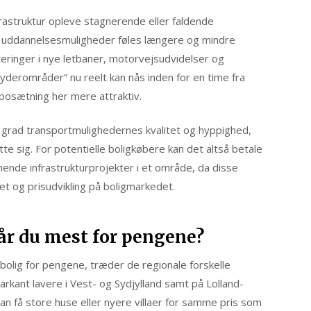
rastruktur opleve stagnerende eller faldende
 og uddannelsesmuligheder føles længere og mindre
eringer i nye letbaner, motorvejsudvidelser og
 “yderområder” nu reelt kan nås inden for en time fra
 bosætning her mere attraktiv.
j grad transportmulighedernes kvalitet og hyppighed,
tte sig. For potentielle boligkøbere kan det altså betale
de infrastrukturprojekter i et område, da disse
tet og prisudvikling på boligmarkedet.
får du mest for pengene?
bolig for pengene, træder de regionale forskelle
rkant lavere i Vest- og Sydjylland samt på Lolland-
kan få store huse eller nyere villaer for samme pris som