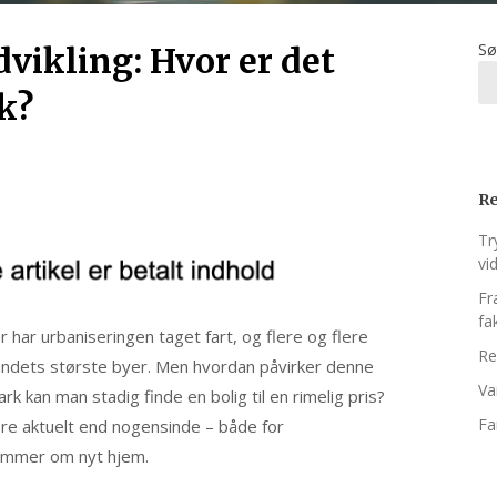
Sø
vikling: Hvor er det
rk?
Re
Tr
vi
Fr
fa
r har urbaniseringen taget fart, og flere og flere
Re
landets største byer. Men hvordan påvirker denne
Va
k kan man stadig finde en bolig til en rimelig pris?
Fa
ere aktuelt end nogensinde – både for
rømmer om nyt hjem.