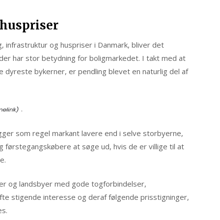
 huspriser
nfrastruktur og huspriser i Danmark, bliver det
eder har stor betydning for boligmarkedet. I takt med at
 dyreste bykerner, er pendling blevet en naturlig del af
.
ger som regel markant lavere end i selve storbyerne,
g førstegangskøbere at søge ud, hvis de er villige til at
e.
Byer og landsbyer med gode togforbindelser,
e stigende interesse og deraf følgende prisstigninger,
es.