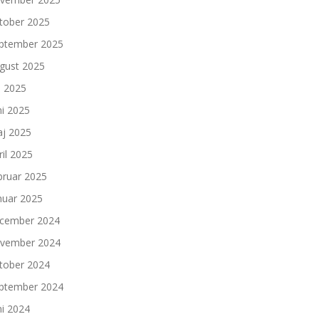
tober 2025
ptember 2025
gust 2025
li 2025
ni 2025
j 2025
ril 2025
bruar 2025
nuar 2025
cember 2024
vember 2024
tober 2024
ptember 2024
ni 2024