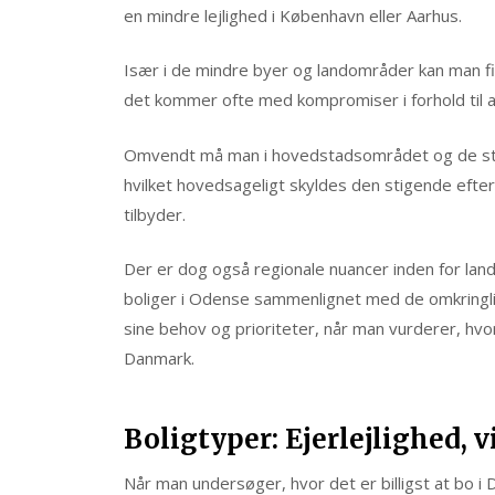
en mindre lejlighed i København eller Aarhus.
Især i de mindre byer og landområder kan man fin
det kommer ofte med kompromiser i forhold til a
Omvendt må man i hovedstadsområdet og de stø
hvilket hovedsageligt skyldes den stigende eft
tilbyder.
Der er dog også regionale nuancer inden for land
boliger i Odense sammenlignet med de omkringli
sine behov og prioriteter, når man vurderer, hv
Danmark.
Boligtyper: Ejerlejlighed, 
Når man undersøger, hvor det er billigst at bo i D