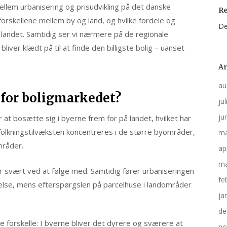
llem urbanisering og prisudvikling på det danske
R
forskellene mellem by og land, og hvilke fordele og
De
 landet. Samtidig ser vi nærmere på de regionale
liver klædt på til at finde den billigste bolig – uanset
Ar
au
 for boligmarkedet?
ju
ju
at bosætte sig i byerne frem for på landet, hvilket har
folkningstilvæksten koncentreres i de større byområder,
ma
mråder.
ap
ma
 svært ved at følge med. Samtidig fører urbaniseringen
fe
gelse, mens efterspørgslen på parcelhuse i landområder
ja
de
 forskelle: I byerne bliver det dyrere og sværere at
no