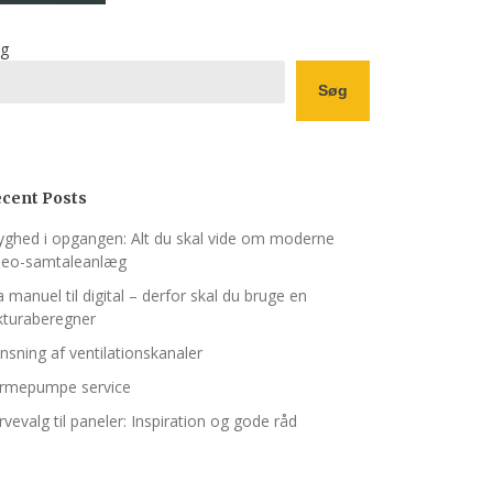
g
Søg
cent Posts
yghed i opgangen: Alt du skal vide om moderne
deo-samtaleanlæg
a manuel til digital – derfor skal du bruge en
kturaberegner
nsning af ventilations­kanaler
rmepumpe service
rvevalg til paneler: Inspiration og gode råd