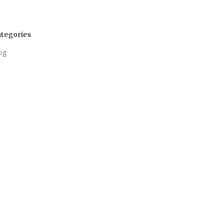
tegories
og