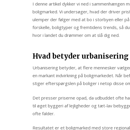
I denne artikel dykker vi ned i sammenhængen me
boligmarked. Vi undersøger, hvad der driver pris
ulemper der følger med at bo i storbyen eller på
forskelle, boligtyper og fremtidens trends, så du b
hvor i landet du drømmer om at slå dig ned.
Hvad betyder urbanisering
Urbanisering betyder, at flere mennesker vælger 
en markant indvirkning på boligmarkedet. Når be
stiger efterspørgslen på boliger i netop disse o
Det presser priserne opad, da udbuddet ofte har
til øget byggeri af lejligheder og tæt-lav bebyg
ofte falder.
Resultatet er et boligmarked med store regionale