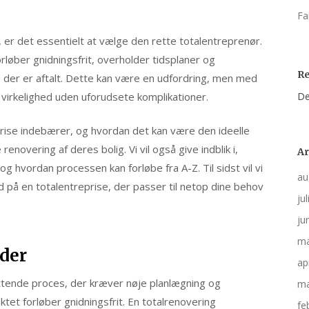
Fa
, er det essentielt at vælge den rette totalentreprenør.
rløber gnidningsfrit, overholder tidsplaner og
R
 der er aftalt. Dette kan være en udfordring, men med
 virkelighed uden uforudsete komplikationer.
De
reprise indebærer, og hvordan det kan være den ideelle
enovering af deres bolig. Vi vil også give indblik i,
Ar
 hvordan processen kan forløbe fra A-Z. Til sidst vil vi
au
 på en totalentreprise, der passer til netop dine behov
ju
ju
ma
eder
ap
ttende proces, der kræver nøje planlægning og
ma
ektet forløber gnidningsfrit. En totalrenovering
fe