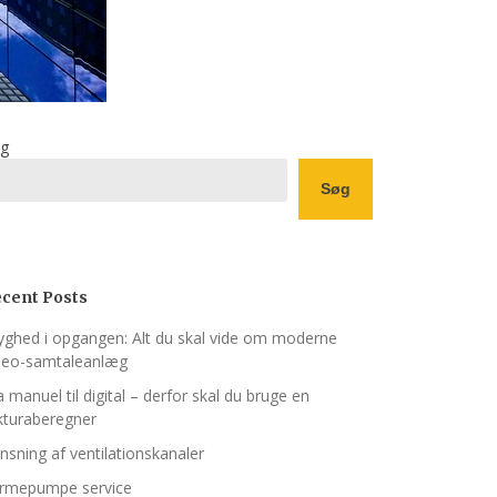
g
Søg
cent Posts
yghed i opgangen: Alt du skal vide om moderne
deo-samtaleanlæg
a manuel til digital – derfor skal du bruge en
kturaberegner
nsning af ventilations­kanaler
rmepumpe service