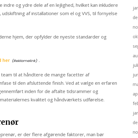
ndre og ydre dele af en lejlighed, hvilket kan inkludere
ja
dskiftning af installationer som el og VVS, til fornyelse
de
no
oderne hjem, der opfylder de nyeste standarder og
ok
se
au
d her
.
ju
gt team til at håndtere de mange facetter af
ju
ase til den afsluttende finish. Ved at vælge en erfaren
ma
 gennemført inden for de aftalte tidsrammer og
ap
 materialernes kvalitet og håndværkets udførelse.
fe
ja
renør
de
no
eprenør, er der flere afgørende faktorer, man bør