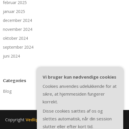
februar 2025
januar 2025
december 2024
november 2024
oktober 2024
september 2024
juni 2024
Vi bruger kun nødvendige cookies
Categories
Cookies anvendes udelukkende for at
Blog
sikre, at hjemmesiden fungerer
korrekt.
Disse cookies sættes af os og
slettes automatisk, når din session
Copyright
Vedligeholdelsesplan-1.dk
. All rights reserved.
|
slutter eller efter kort tid.
Theme by
SuperbThemes