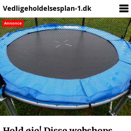
Vedligeholdelsesplan-1.dk
Annonce
Skip
to
content
Hold øje! Disse webshops