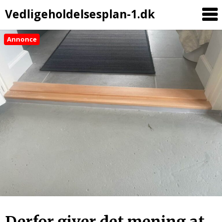
Vedligeholdelsesplan-1.dk
Annonce
Skip
to
content
Derfor giver det mening at