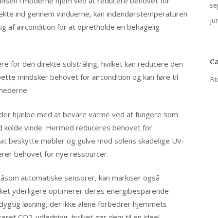
arelsen i moderne hjem ved at reducere behovet for
se
irekte ind gennem vinduerne, kan indendørstemperaturen
ju
rug af aircondition for at opretholde en behagelig
Ca
re for den direkte solstråling, hvilket kan reducere den
ette mindsker behovet for aircondition og kan føre til
Bl
nederne.
der hjælpe med at bevare varme ved at fungere som
od kolde vinde. Hermed reduceres behovet for
at beskytte møbler og gulve mod solens skadelige UV-
cerer behovet for nye ressourcer.
 såsom automatiske sensorer, kan markiser også
hvilket yderligere optimerer deres energibesparende
dygtig løsning, der ikke alene forbedrer hjemmets
ceret CO2-udledning, hvilket gør dem til en ideel