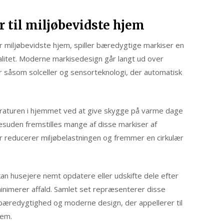
 til miljøbevidste hjem
r miljøbevidste hjem, spiller bæredygtige markiser en
nalitet. Moderne markisedesign går langt ud over
r såsom solceller og sensorteknologi, der automatisk
raturen i hjemmet ved at give skygge på varme dage
suden fremstilles mange af disse markiser af
er reducerer miljøbelastningen og fremmer en cirkulær
n husejere nemt opdatere eller udskifte dele efter
minimerer affald. Samlet set repræsenterer disse
f bæredygtighed og moderne design, der appellerer til
jem.