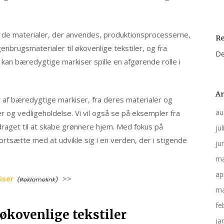
i de materialer, der anvendes, produktionsprocesserne,
R
nbrugsmaterialer til økovenlige tekstiler, og fra
De
 kan bæredygtige markiser spille en afgørende rolle i
Ar
er af bæredygtige markiser, fra deres materialer og
au
 og vedligeholdelse. Vi vil også se på eksempler fra
draget til at skabe grønnere hjem. Med fokus på
ju
fortsætte med at udvikle sig i en verden, der i stigende
ju
ma
ap
iser
>>
ma
fe
 økovenlige tekstiler
ja