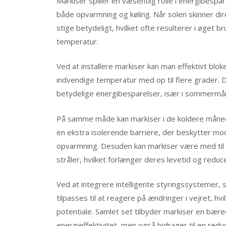
Markiser spiller en væsentlig rolle i energibesp
både opvarmning og køling. Når solen skinner d
stige betydeligt, hvilket ofte resulterer i øget b
temperatur.
Ved at installere markiser kan man effektivt bloke
indvendige temperatur med op til flere grader. D
betydelige energibesparelser, især i sommermå
På samme måde kan markiser i de koldere måne
en ekstra isolerende barriere, der beskytter m
opvarmning. Desuden kan markiser være med til 
stråler, hvilket forlænger deres levetid og redu
Ved at integrere intelligente styringssystemer,
tilpasses til at reagere på ændringer i vejret, 
potentiale. Samlet set tilbyder markiser en bære
energieffektivitet, men også bidrager til en redu