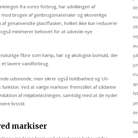
kningen fra vores forbrug, har udviklingen af
de
g mod brugen af genbrugsmaterialer og økovenlige
no
 af genanvendte plastflasker, hvilket ikke kun reducerer
ok
en også minimerer behovet for at udvinde nye
se
au
aturlige fibre som hamp, hør og økologisk bomuld, der
ju
 et lavere vandforbrug.
ju
ma
talende udseende, men sikrer også holdbarhed og UV-
ap
s funktion. Ved at vælge markiser fremstillet af sådanne
fe
reduktion af miljøbelastningen, samtidig med at de nyder
ja
re livsstil.
de
no
ved markiser
ok