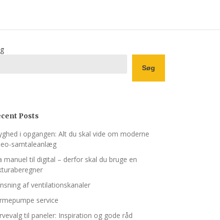
g
Søg
cent Posts
yghed i opgangen: Alt du skal vide om moderne
deo-samtaleanlæg
a manuel til digital – derfor skal du bruge en
kturaberegner
nsning af ventilations­kanaler
rmepumpe service
rvevalg til paneler: Inspiration og gode råd