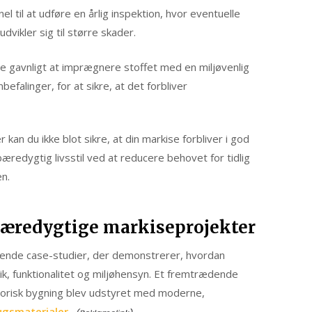
l til at udføre en årlig inspektion, hvor eventuelle
dvikler sig til større skader.
re gavnligt at imprægnere stoffet med en miljøvenlig
falinger, for at sikre, at det forbliver
an du ikke blot sikre, at din markise forbliver i god
æredygtig livsstil ved at reducere behovet for tidlig
n.
 bæredygtige markiseprojekter
erende case-studier, der demonstrerer, hvordan
, funktionalitet og miljøhensyn. Et fremtrædende
storisk bygning blev udstyret med moderne,
ugsmaterialer.