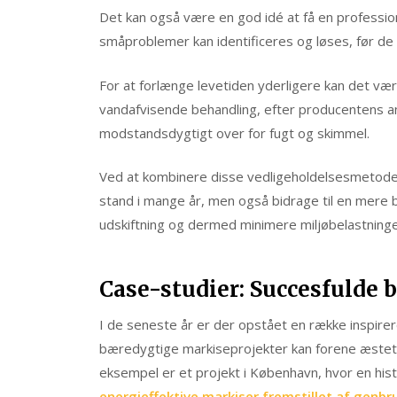
Det kan også være en god idé at få en professione
småproblemer kan identificeres og løses, før de u
For at forlænge levetiden yderligere kan det væ
vandafvisende behandling, efter producentens anbe
modstandsdygtigt over for fugt og skimmel.
Ved at kombinere disse vedligeholdelsesmetoder k
stand i mange år, men også bidrage til en mere b
udskiftning og dermed minimere miljøbelastninge
Case-studier: Succesfulde
I de seneste år er der opstået en række inspir
bæredygtige markiseprojekter kan forene æstetik
eksempel er et projekt i København, hvor en hi
energieffektive markiser fremstillet af genbr