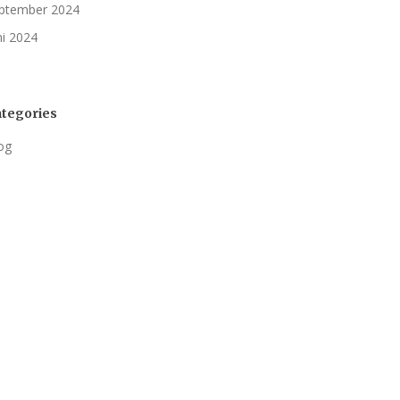
ptember 2024
ni 2024
tegories
og