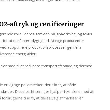
O2-aftryk og certificeringer
gørende rolle i deres samlede miljøpåvirkning, og fokus
elt for at opnå bæredygtighed. Mange producenter
yk ved at optimere produktionsprocesser gennem
dvarende energikilder.
ialer med til at reducere transportafstande og dermed
e er vigtige pejlemærker, der sikrer, at både
andarder. Disse certificeringer hjælper ikke alene med at
rbrugerne tillid til, at deres valg af markiser er