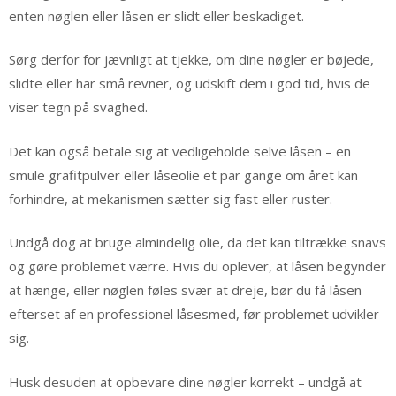
enten nøglen eller låsen er slidt eller beskadiget.
Sørg derfor for jævnligt at tjekke, om dine nøgler er bøjede,
slidte eller har små revner, og udskift dem i god tid, hvis de
viser tegn på svaghed.
Det kan også betale sig at vedligeholde selve låsen – en
smule grafitpulver eller låseolie et par gange om året kan
forhindre, at mekanismen sætter sig fast eller ruster.
Undgå dog at bruge almindelig olie, da det kan tiltrække snavs
og gøre problemet værre. Hvis du oplever, at låsen begynder
at hænge, eller nøglen føles svær at dreje, bør du få låsen
efterset af en professionel låsesmed, før problemet udvikler
sig.
Husk desuden at opbevare dine nøgler korrekt – undgå at