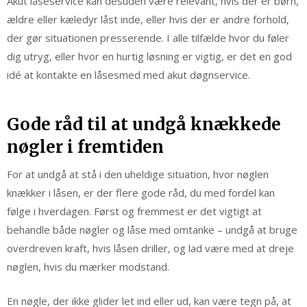
Akut låseservice kan desuden være relevant, hvis der er børn,
ældre eller kæledyr låst inde, eller hvis der er andre forhold,
der gør situationen presserende. I alle tilfælde hvor du føler
dig utryg, eller hvor en hurtig løsning er vigtig, er det en god
idé at kontakte en låsesmed med akut døgnservice.
Gode råd til at undgå knækkede
nøgler i fremtiden
For at undgå at stå i den uheldige situation, hvor nøglen
knækker i låsen, er der flere gode råd, du med fordel kan
følge i hverdagen. Først og fremmest er det vigtigt at
behandle både nøgler og låse med omtanke – undgå at bruge
overdreven kraft, hvis låsen driller, og lad være med at dreje
nøglen, hvis du mærker modstand.
En nøgle, der ikke glider let ind eller ud, kan være tegn på, at